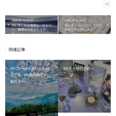
2026.03.13 03:00
2025.12.14 15:00
Vol.18～人も地球も、ひとつ
Vol.16 ～ハーブとしてのブ
に。循環から生まれる美し
ルガリアンローズ～
さ～
関連記事
Vol.22〜感覚がひらかれ
Vol.5 ～時代の色～
るとき、内側の静けさに
触れる〜