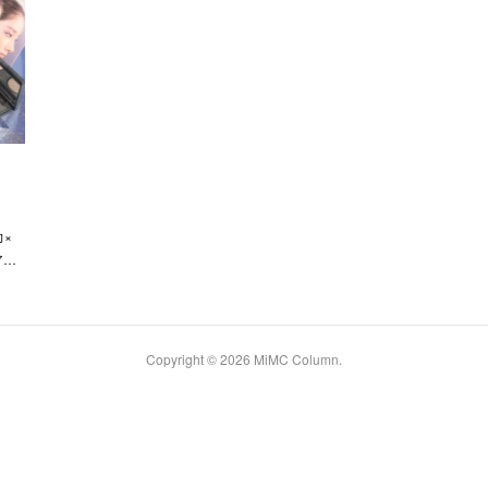
力×
ア…
Copyright ©
2026
MiMC Column
.