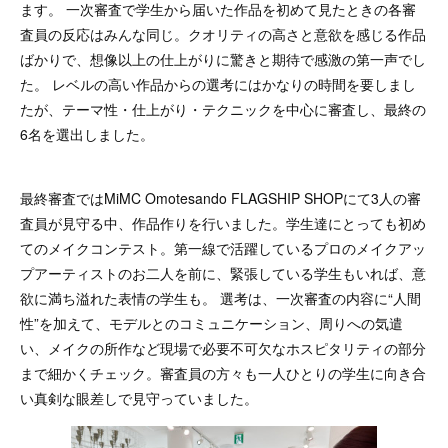
ます。 一次審査で学生から届いた作品を初めて見たときの各審
査員の反応はみんな同じ。クオリティの高さと意欲を感じる作品
ばかりで、想像以上の仕上がりに驚きと期待で感激の第一声でし
た。 レベルの高い作品からの選考にはかなりの時間を要しまし
たが、テーマ性・仕上がり・テクニックを中心に審査し、最終の
6名を選出しました。
最終審査ではMiMC Omotesando FLAGSHIP SHOPにて3人の審
査員が見守る中、作品作りを行いました。学生達にとっても初め
てのメイクコンテスト。第一線で活躍しているプロのメイクアッ
プアーティストのお二人を前に、緊張している学生もいれば、意
欲に満ち溢れた表情の学生も。 選考は、一次審査の内容に“人間
性”を加えて、モデルとのコミュニケーション、周りへの気遣
い、メイクの所作など現場で必要不可欠なホスピタリティの部分
まで細かくチェック。審査員の方々も一人ひとりの学生に向き合
い真剣な眼差しで見守っていました。