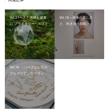
Vol.21〜人と地球も健康
Vol.19～本来の美しさ
に プラネタリーヘルスと
と、向き合う時間～
いう視点〜
Vol.16 ～ハーブとしての
ブルガリアンローズ～