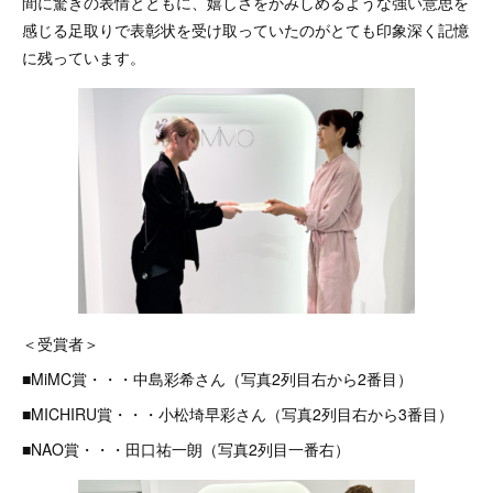
間に驚きの表情とともに、嬉しさをかみしめるような強い意思を
感じる足取りで表彰状を受け取っていたのがとても印象深く記憶
に残っています。
＜受賞者＞
■MiMC賞・・・中島彩希さん（写真2列目右から2番目）
■MICHIRU賞・・・小松埼早彩さん（写真2列目右から3番目）
■NAO賞・・・田口祐一朗（写真2列目一番右）