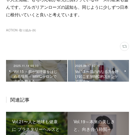
んです。ブルガリアンローズの認知も、同じように少しずつ日本
に根付いていくと良いと考えています。
ACTION -取り組み-
(
9
)
2025.11.14 03:03
2025.09.17 02:15
Vol.15 ～肌が深呼吸をはじ
Vol.13 〜肌の内なる力を呼
める場所～ MiMCサロンで
び起こす MiMC的スキンケ
流れを整える
ア理論〜
関連記事
Vol.21〜人と地球も健康
Vol.19～本来の美しさ
に プラネタリーヘルスと
と、向き合う時間～