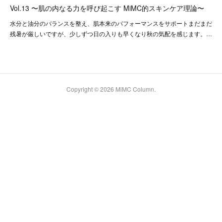
Vol.13 〜肌の内なる力を呼び起こす MiMC的スキンケア理論〜
水分と油分のバランスを整え、肌本来のパフォーマンスをサポートまだまだ
残暑が厳しいですが、少しずつ日の入りも早くなり秋の気配を感じます。…
Copyright ©
2026
MiMC Column
.